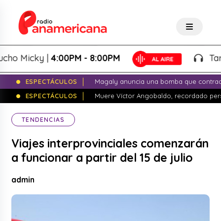
 Micky |
4:00PM - 8:00PM
Tardeo 
ESPECTÁCULOS
Magaly anuncia una bomba que contrade
ESPECTÁCULOS
Muere Víctor Angobaldo, recordado pers
TENDENCIAS
Viajes interprovinciales comenzarán
a funcionar a partir del 15 de julio
admin