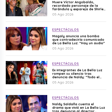
Muere Víctor Angobaldo,
recordado personaje de la
farándula y expareja de Shirley
Cherres
05 Ago 2026
ESPECTÁCULOS
Magaly anuncia una bomba
que contradeciría comunicado
de La Bella Luz: “Hay un audio”
05 Ago 2026
ESPECTÁCULOS
Ex integrantes de La Bella Luz
rompen su silencio tras
denuncia de Naldy: “Todo el
mundo lo sabía”
05 Ago 2026
ESPECTÁCULOS
Naldy Saldaña cuenta el
drama que vivió en La Bella Luz
tras denuncia al director