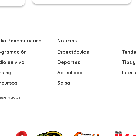
dio Panamericana
Noticias
ogramación
Espectáculos
Tende
io en vivo
Deportes
Tips 
nking
Actualidad
Inter
ncursos
Salsa
Reservados.