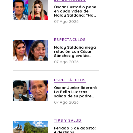
Óscar Custodio pone
en duda video de
Naldy Saldaña: “Hay
cosas que de repente
07 Ago 2026
se han editado”
ESPECTÁCULOS
Naldy Saldaña niega
relación con César
Sánchez y evalúa
denunciar a su
07 Ago 2026
esposa: “Es una
difamación”
ESPECTÁCULOS
Óscar Junior liderará
La Bella Luz tras
salida de su padre
por polémica con
07 Ago 2026
Naldy Saldaña
TIPS Y SALUD
Feriado 6 de agosto:
4 destinos