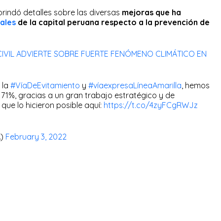
brindó detalles sobre las diversas
mejoras que ha
pales
de la capital peruana respecto a la prevención de
CIVIL ADVIERTE SOBRE FUERTE FENÓMENO CLIMÁTICO EN
 la
#VíaDeEvitamiento
y
#víaexpresaLíneaAmarilla
, hemos
n 71%, gracias a un gran trabajo estratégico y de
que lo hicieron posible aquí:
https://t.co/4zyFCgRWJz
A)
February 3, 2022