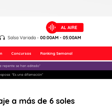
Salsa Variada -
00:00AM - 05:00AM
ón
Concursos
Ranking Semanal
e repente se han editado”
esposa: “Es una difamación”
aje a más de 6 soles