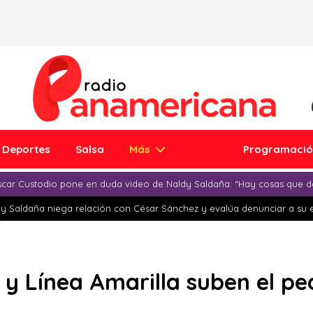
Deportes
Salsa
Más
Programaci
car Custodio pone en duda video de Naldy Saldaña: “Hay cosas que d
y Saldaña niega relación con César Sánchez y evalúa denunciar a su 
 y Línea Amarilla suben el pe