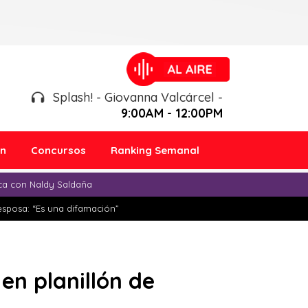
Splash! - Giovanna Valcárcel -
9:00AM - 12:00PM
ón
Concursos
Ranking Semanal
ica con Naldy Saldaña
esposa: “Es una difamación”
en planillón de