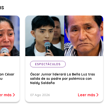
as
ESPECTÁCULOS
con César
Óscar Junior liderará La Bella Luz tras
su
salida de su padre por polémica con
Naldy Saldaña
er más
Leer más
07 Ago 2026