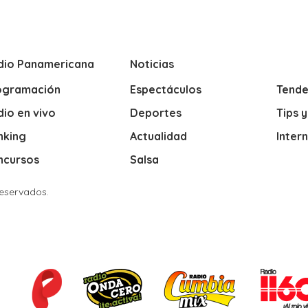
dio Panamericana
Noticias
ogramación
Espectáculos
Tende
io en vivo
Deportes
Tips 
nking
Actualidad
Inter
ncursos
Salsa
Reservados.