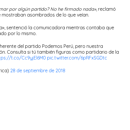
rmar por algún partido? No he firmado nada»
, reclamó
 se mostraban asombrados de lo que veían.
sta», sentenció la comunicadora mientras contaba que
ado por lo mismo.
herente del partido Podemos Perú, pero nuestra
ón. Consulta si tú también figuras como partidario de la
tps://t.co/Cc9yjEl6M0
pic.twitter.com/6pRFxSGDtc
rica)
28 de septiembre de 2018