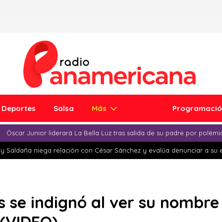
Deportes
Salsa
Más
Programaci
Óscar Junior liderará La Bella Luz tras salida de su padre por polém
y Saldaña niega relación con César Sánchez y evalúa denunciar a su 
s se indignó al ver su nombre 