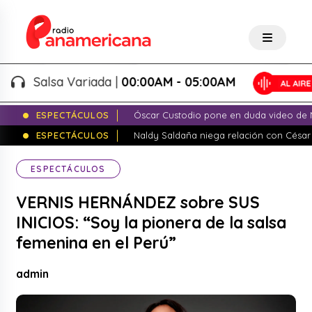
Salsa Variada |
00:00AM - 05:00AM
ESPECTÁCULOS
Óscar Custodio pone en duda video de N
ESPECTÁCULOS
Naldy Saldaña niega relación con César
ESPECTÁCULOS
VERNIS HERNÁNDEZ sobre SUS
INICIOS: “Soy la pionera de la salsa
femenina en el Perú”
admin