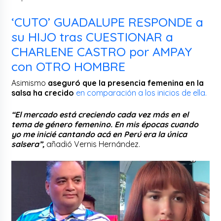
‘CUTO’ GUADALUPE RESPONDE a
su HIJO tras CUESTIONAR a
CHARLENE CASTRO por AMPAY
con OTRO HOMBRE
Asimismo
aseguró que la presencia femenina en la
salsa ha crecido
en comparación a los inicios de ella.
“El mercado está creciendo cada vez más en el
tema de género femenino. En mis épocas cuando
yo me inicié cantando acá en Perú era la única
salsera”,
añadió Vernis Hernández.