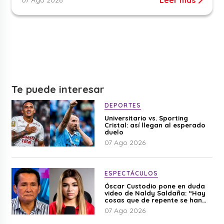
Leer más
07 Ago 2026
Te puede interesar
DEPORTES
Universitario vs. Sporting
Cristal: así llegan al esperado
duelo
07 Ago 2026
ESPECTÁCULOS
Óscar Custodio pone en duda
video de Naldy Saldaña: “Hay
cosas que de repente se han
editado”
07 Ago 2026