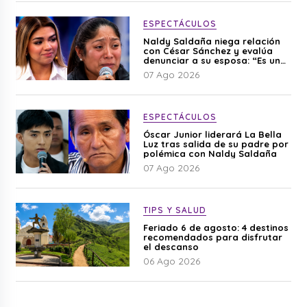
ESPECTÁCULOS
Naldy Saldaña niega relación
con César Sánchez y evalúa
denunciar a su esposa: “Es una
difamación”
07 Ago 2026
ESPECTÁCULOS
Óscar Junior liderará La Bella
Luz tras salida de su padre por
polémica con Naldy Saldaña
07 Ago 2026
TIPS Y SALUD
Feriado 6 de agosto: 4 destinos
recomendados para disfrutar
el descanso
06 Ago 2026