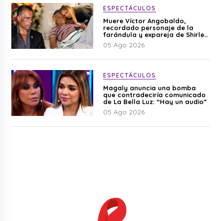
ESPECTÁCULOS
Muere Víctor Angobaldo,
recordado personaje de la
farándula y expareja de Shirley
Cherres
05 Ago 2026
ESPECTÁCULOS
Magaly anuncia una bomba
que contradeciría comunicado
de La Bella Luz: “Hay un audio”
05 Ago 2026