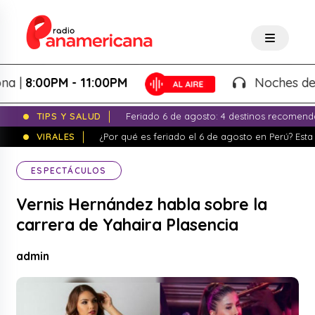
:00PM - 11:00PM
Noches de Fantas
TIPS Y SALUD
Feriado 6 de agosto: 4 destinos recomend
VIRALES
¿Por qué es feriado el 6 de agosto en Perú? Esta 
ESPECTÁCULOS
Vernis Hernández habla sobre la
carrera de Yahaira Plasencia
admin