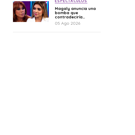
ESPECTÁCULOS
Magaly anuncia una
bomba que
contradeciría
comunicado de La
05 Ago 2026
Bella Luz: “Hay un
audio”