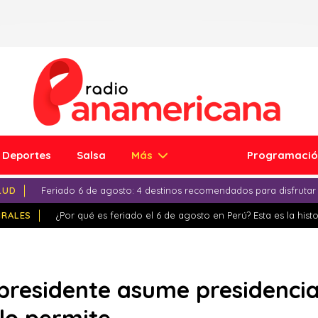
Deportes
Salsa
Más
Programaci
LUD
Feriado 6 de agosto: 4 destinos recomendados para disfrutar
IRALES
¿Por qué es feriado el 6 de agosto en Perú? Esta es la histo
presidente asume presidenci