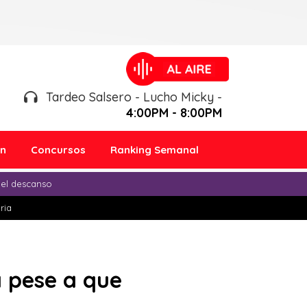
Tardeo Salsero - Lucho Micky -
4:00PM - 8:00PM
ón
Concursos
Ranking Semanal
 el descanso
ria
a pese a que