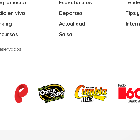
ogramación
Espectáculos
Tende
io en vivo
Deportes
Tips 
nking
Actualidad
Inter
ncursos
Salsa
Reservados.