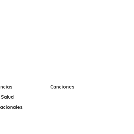
ncias
Canciones
y Salud
nacionales