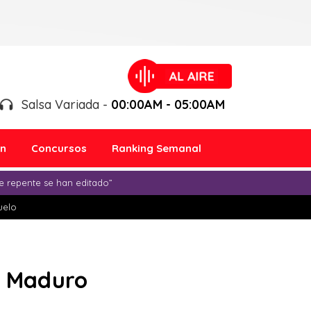
Salsa Variada -
00:00AM - 05:00AM
ón
Concursos
Ranking Semanal
e repente se han editado”
duelo
te Maduro