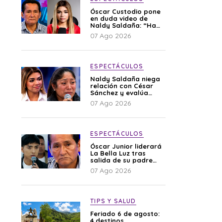
Óscar Custodio pone
en duda video de
Naldy Saldaña: “Hay
cosas que de repente
07 Ago 2026
se han editado”
ESPECTÁCULOS
Naldy Saldaña niega
relación con César
Sánchez y evalúa
denunciar a su
07 Ago 2026
esposa: “Es una
difamación”
ESPECTÁCULOS
Óscar Junior liderará
La Bella Luz tras
salida de su padre
por polémica con
07 Ago 2026
Naldy Saldaña
TIPS Y SALUD
Feriado 6 de agosto:
4 destinos