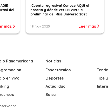
NADIE
¡Cuenta regresiva! Conoce AQUÍ el
iraní del
horario y dónde ver EN VIVO la
preliminar del Miss Universo 2025
er más
Leer más
18 Nov 2025
dio Panamericana
Noticias
ogramación
Espectáculos
Tende
io en vivo
Deportes
Tips 
nking
Actualidad
Inter
ncursos
Salsa
Reservados.