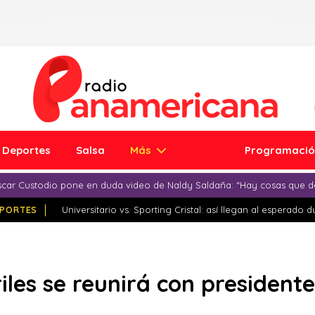
Deportes
Salsa
Más
Programaci
car Custodio pone en duda video de Naldy Saldaña: “Hay cosas que d
PORTES
Universitario vs. Sporting Cristal: así llegan al esperado 
iles se reunirá con presiden