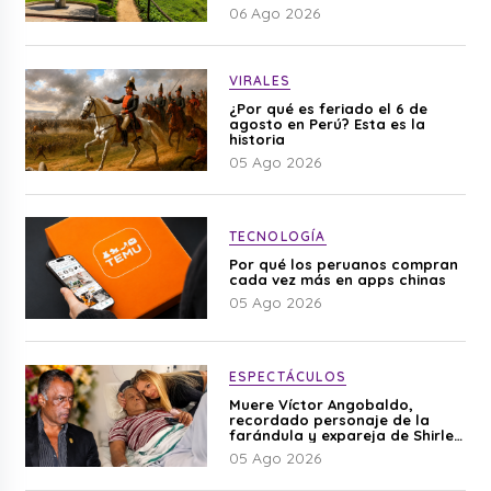
06 Ago 2026
VIRALES
¿Por qué es feriado el 6 de
agosto en Perú? Esta es la
historia
05 Ago 2026
TECNOLOGÍA
Por qué los peruanos compran
cada vez más en apps chinas
05 Ago 2026
ESPECTÁCULOS
Muere Víctor Angobaldo,
recordado personaje de la
farándula y expareja de Shirley
Cherres
05 Ago 2026