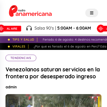
Salsa 90's |
5:00AM - 6:00AM
TIPS Y SALUD
Feriado 6 de agosto: 4 destinos recomend
VIRALES
¿Por qué es feriado el 6 de agosto en Perú? Esta 
TENDENCIAS
Venezolanos saturan servicios en la
frontera por desesperado ingreso
admin