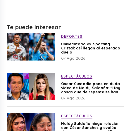
Te puede interesar
DEPORTES
Universitario vs. Sporting
Cristal: así llegan al esperado
duelo
07 Ago 2026
ESPECTÁCULOS
Óscar Custodio pone en duda
video de Naldy Saldaña: “Hay
cosas que de repente se han
editado”
07 Ago 2026
ESPECTÁCULOS
Naldy Saldaña niega relación
con César Sánchez y evalúa