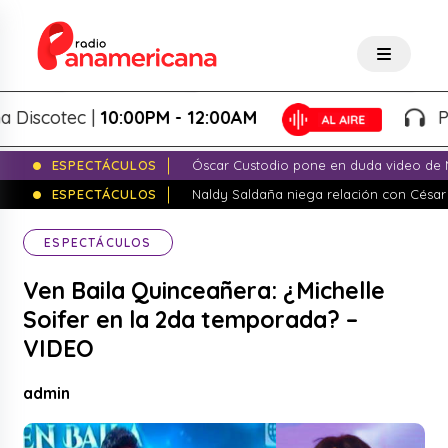
cotec |
10:00PM - 12:00AM
Panam
ESPECTÁCULOS
Óscar Custodio pone en duda video de N
ESPECTÁCULOS
Naldy Saldaña niega relación con César
ESPECTÁCULOS
Ven Baila Quinceañera: ¿Michelle
Soifer en la 2da temporada? –
VIDEO
admin