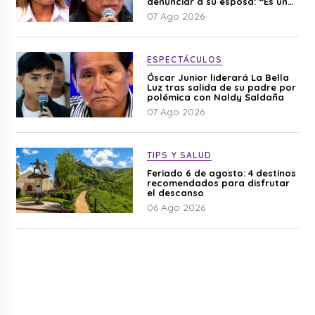
denunciar a su esposa: “Es una
difamación”
07 Ago 2026
ESPECTÁCULOS
Óscar Junior liderará La Bella
Luz tras salida de su padre por
polémica con Naldy Saldaña
07 Ago 2026
TIPS Y SALUD
Feriado 6 de agosto: 4 destinos
recomendados para disfrutar
el descanso
06 Ago 2026