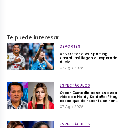
Te puede interesar
DEPORTES
Universitario vs. Sporting
Cristal: así llegan al esperado
duelo
07 Ago 2026
ESPECTÁCULOS
Óscar Custodio pone en duda
video de Naldy Saldaña: “Hay
cosas que de repente se han
editado”
07 Ago 2026
ESPECTÁCULOS