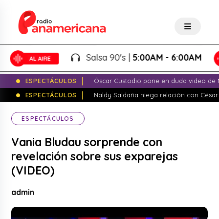
Salsa 90's |
5:00AM - 6:00AM
ESPECTÁCULOS
Óscar Custodio pone en duda video de N
ESPECTÁCULOS
Naldy Saldaña niega relación con César
ESPECTÁCULOS
Vania Bludau sorprende con
revelación sobre sus exparejas
(VIDEO)
admin