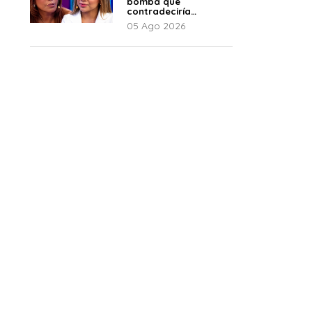
bomba que
contradeciría
comunicado de La
05 Ago 2026
Bella Luz: “Hay un
audio”