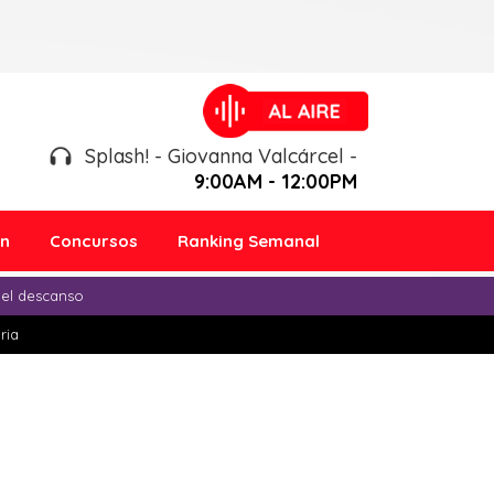
Splash! - Giovanna Valcárcel -
9:00AM - 12:00PM
ón
Concursos
Ranking Semanal
 el descanso
ria