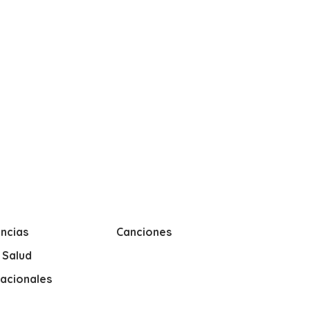
ncias
Canciones
y Salud
nacionales