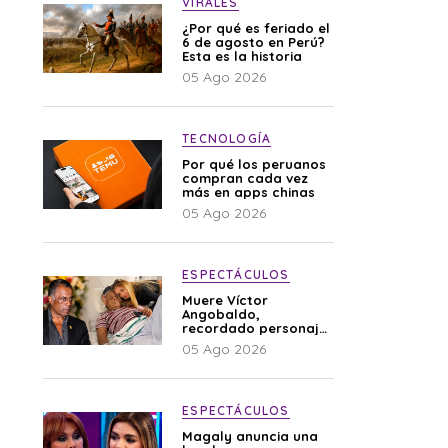
VIRALES
¿Por qué es feriado el
6 de agosto en Perú?
Esta es la historia
05 Ago 2026
TECNOLOGÍA
Por qué los peruanos
compran cada vez
más en apps chinas
05 Ago 2026
ESPECTÁCULOS
Muere Víctor
Angobaldo,
recordado personaje
de la farándula y
05 Ago 2026
expareja de Shirley
Cherres
ESPECTÁCULOS
Magaly anuncia una