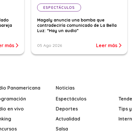
ESPECTÁCULOS
dado
Magaly anuncia una bomba que
pareja
contradeciría comunicado de La Bella
Luz: “Hay un audio”
er más
Leer más
05 Ago 2026
dio Panamericana
Noticias
ogramación
Espectáculos
Tende
io en vivo
Deportes
Tips 
nking
Actualidad
Inter
ncursos
Salsa