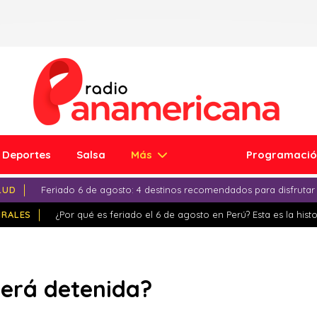
Deportes
Salsa
Más
Programaci
LUD
Feriado 6 de agosto: 4 destinos recomendados para disfrutar
IRALES
¿Por qué es feriado el 6 de agosto en Perú? Esta es la histo
será detenida?