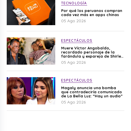
TECNOLOGÍA
Por qué los peruanos compran
cada vez más en apps chinas
05 Ago 2026
ESPECTÁCULOS
Muere Víctor Angobaldo,
recordado personaje de la
farándula y expareja de Shirley
Cherres
05 Ago 2026
ESPECTÁCULOS
Magaly anuncia una bomba
que contradeciría comunicado
de La Bella Luz: “Hay un audio”
05 Ago 2026