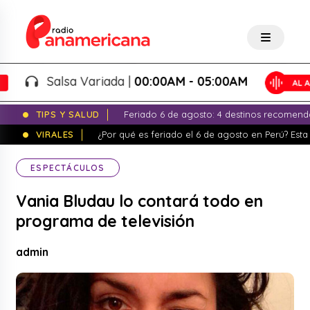
Salsa Variada |
00:00AM - 05:00AM
TIPS Y SALUD
Feriado 6 de agosto: 4 destinos recomend
VIRALES
¿Por qué es feriado el 6 de agosto en Perú? Esta 
ESPECTÁCULOS
Vania Bludau lo contará todo en
programa de televisión
admin