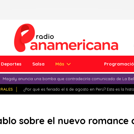
Deportes
Salsa
Más
Programaci
Magaly anuncia una bomba que contradeciría comunicado de La Bell
IRALES
¿Por qué es feriado el 6 de agosto en Perú? Esta es la histo
blo sobre el nuevo romance 