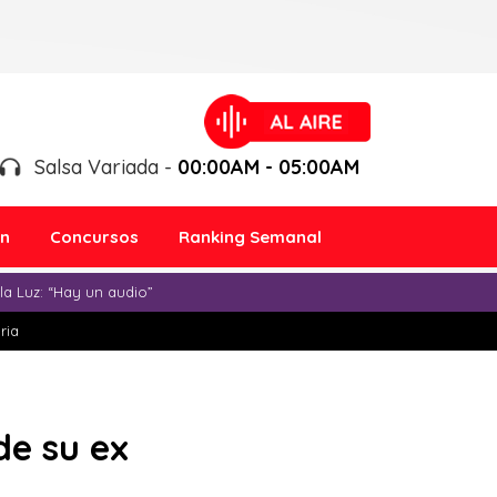
Salsa Variada -
00:00AM - 05:00AM
ón
Concursos
Ranking Semanal
a Luz: “Hay un audio”
ria
de su ex