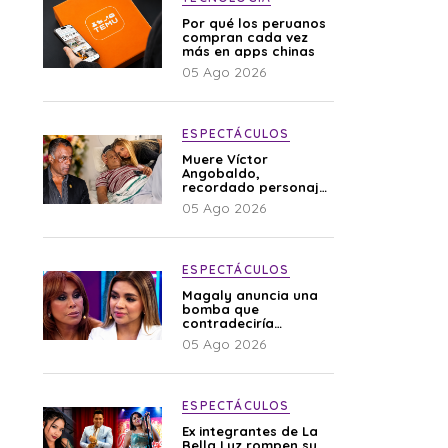
Por qué los peruanos
compran cada vez
más en apps chinas
05 Ago 2026
ESPECTÁCULOS
Muere Víctor
Angobaldo,
recordado personaje
de la farándula y
05 Ago 2026
expareja de Shirley
Cherres
ESPECTÁCULOS
Magaly anuncia una
bomba que
contradeciría
comunicado de La
05 Ago 2026
Bella Luz: “Hay un
audio”
ESPECTÁCULOS
Ex integrantes de La
Bella Luz rompen su