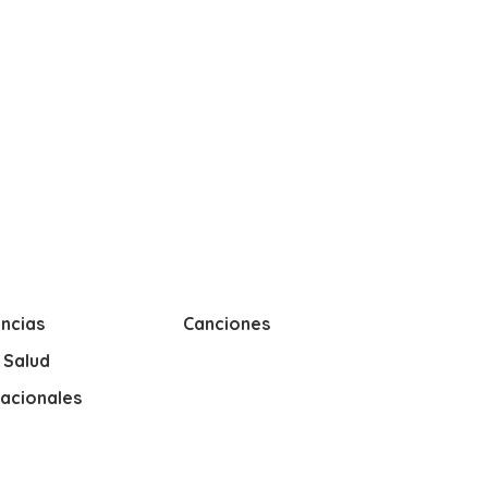
ncias
Canciones
y Salud
nacionales