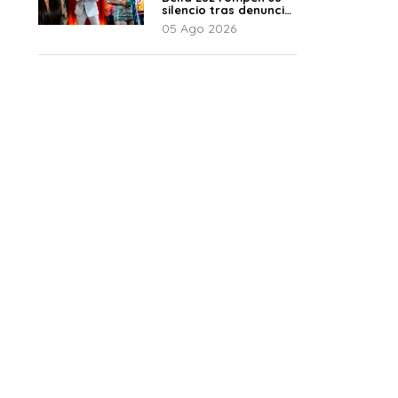
silencio tras denuncia
de Naldy: “Todo el
05 Ago 2026
mundo lo sabía”