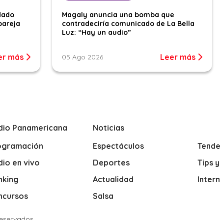
dado
Magaly anuncia una bomba que
pareja
contradeciría comunicado de La Bella
Luz: “Hay un audio”
er más
Leer más
05 Ago 2026
dio Panamericana
Noticias
ogramación
Espectáculos
Tende
io en vivo
Deportes
Tips 
nking
Actualidad
Inter
ncursos
Salsa
Reservados.