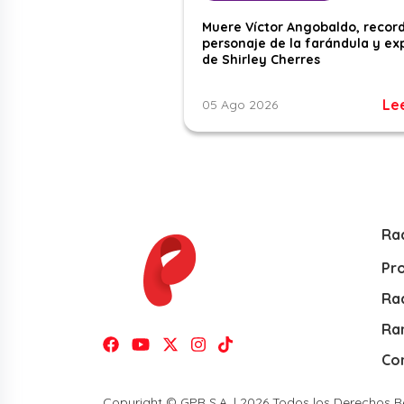
Muere Víctor Angobaldo, recor
personaje de la farándula y ex
de Shirley Cherres
Le
05 Ago 2026
Ra
Pr
Rad
Ra
Co
Copyright © GPR S.A. | 2026 Todos los Derechos 