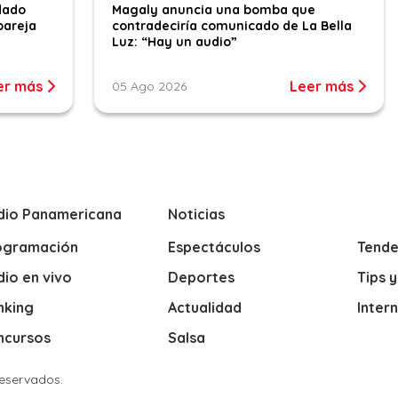
dado
Magaly anuncia una bomba que
pareja
contradeciría comunicado de La Bella
Luz: “Hay un audio”
er más
Leer más
05 Ago 2026
dio Panamericana
Noticias
ogramación
Espectáculos
Tende
io en vivo
Deportes
Tips 
nking
Actualidad
Inter
ncursos
Salsa
Reservados.