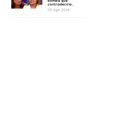
bomba que
contradeciría
comunicado de La
05 Ago 2026
Bella Luz: “Hay un
audio”