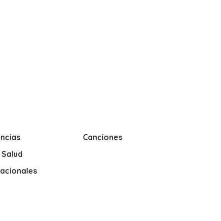
ncias
Canciones
y Salud
nacionales