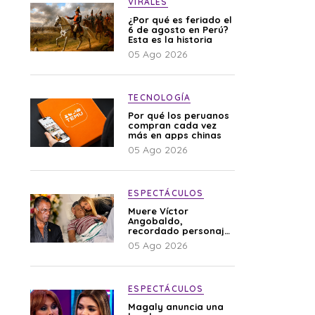
VIRALES
¿Por qué es feriado el
6 de agosto en Perú?
Esta es la historia
05 Ago 2026
TECNOLOGÍA
Por qué los peruanos
compran cada vez
más en apps chinas
05 Ago 2026
ESPECTÁCULOS
Muere Víctor
Angobaldo,
recordado personaje
de la farándula y
05 Ago 2026
expareja de Shirley
Cherres
ESPECTÁCULOS
Magaly anuncia una