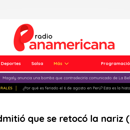
Deportes
Salsa
Más
Programaci
Magaly anuncia una bomba que contradeciría comunicado de La Bell
IRALES
¿Por qué es feriado el 6 de agosto en Perú? Esta es la histo
mitió que se retocó la nariz 