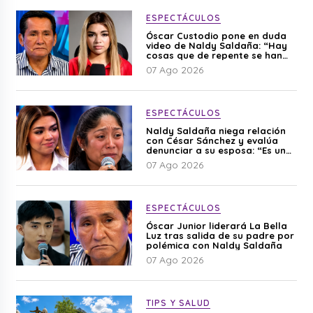
ESPECTÁCULOS
Óscar Custodio pone en duda
video de Naldy Saldaña: “Hay
cosas que de repente se han
editado”
07 Ago 2026
ESPECTÁCULOS
Naldy Saldaña niega relación
con César Sánchez y evalúa
denunciar a su esposa: “Es una
difamación”
07 Ago 2026
ESPECTÁCULOS
Óscar Junior liderará La Bella
Luz tras salida de su padre por
polémica con Naldy Saldaña
07 Ago 2026
TIPS Y SALUD