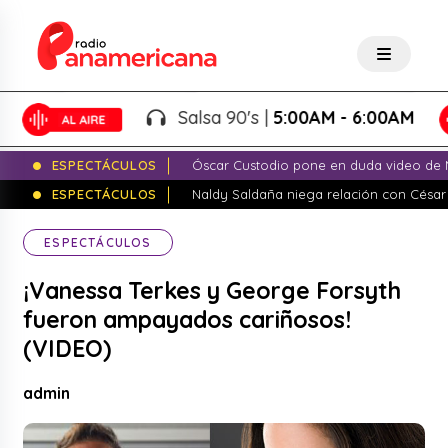
Salsa 90's |
5:00AM - 6:00AM
ESPECTÁCULOS
Óscar Custodio pone en duda video de N
ESPECTÁCULOS
Naldy Saldaña niega relación con César
ESPECTÁCULOS
¡Vanessa Terkes y George Forsyth
fueron ampayados cariñosos!
(VIDEO)
admin