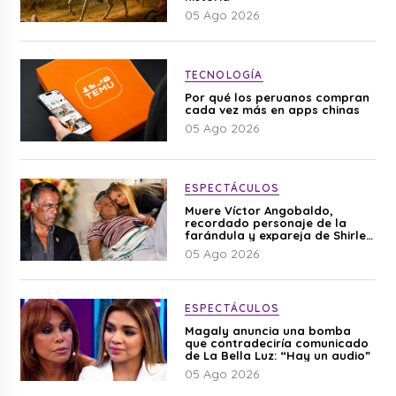
05 Ago 2026
TECNOLOGÍA
Por qué los peruanos compran
cada vez más en apps chinas
05 Ago 2026
ESPECTÁCULOS
Muere Víctor Angobaldo,
recordado personaje de la
farándula y expareja de Shirley
Cherres
05 Ago 2026
ESPECTÁCULOS
Magaly anuncia una bomba
que contradeciría comunicado
de La Bella Luz: “Hay un audio”
05 Ago 2026