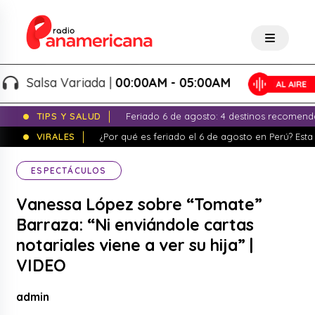
Salsa Variada |
00:00AM - 05:00AM
TIPS Y SALUD
Feriado 6 de agosto: 4 destinos recomend
VIRALES
¿Por qué es feriado el 6 de agosto en Perú? Esta 
ESPECTÁCULOS
Vanessa López sobre “Tomate”
Barraza: “Ni enviándole cartas
notariales viene a ver su hija” |
VIDEO
admin