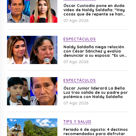
Óscar Custodio pone en duda
video de Naldy Saldaña: “Hay
cosas que de repente se han
editado”
07 Ago 2026
ESPECTÁCULOS
Naldy Saldaña niega relación
con César Sánchez y evalúa
denunciar a su esposa: “Es una
difamación”
07 Ago 2026
ESPECTÁCULOS
Óscar Junior liderará La Bella
Luz tras salida de su padre por
polémica con Naldy Saldaña
07 Ago 2026
TIPS Y SALUD
Feriado 6 de agosto: 4 destinos
recomendados para disfrutar