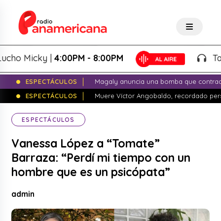
 Micky |
4:00PM - 8:00PM
Tardeo 
ESPECTÁCULOS
Magaly anuncia una bomba que contrade
ESPECTÁCULOS
Muere Víctor Angobaldo, recordado pers
ESPECTÁCULOS
Vanessa López a “Tomate”
Barraza: “Perdí mi tiempo con un
hombre que es un psicópata”
admin