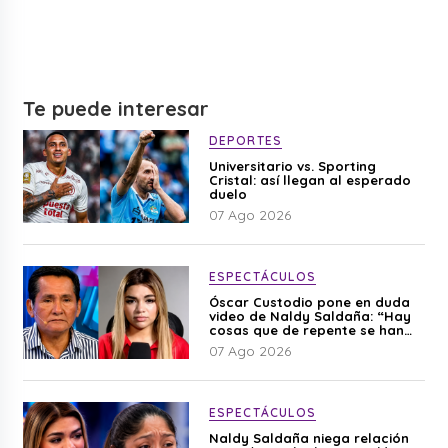
Te puede interesar
DEPORTES
Universitario vs. Sporting
Cristal: así llegan al esperado
duelo
07 Ago 2026
ESPECTÁCULOS
Óscar Custodio pone en duda
video de Naldy Saldaña: “Hay
cosas que de repente se han
editado”
07 Ago 2026
ESPECTÁCULOS
Naldy Saldaña niega relación