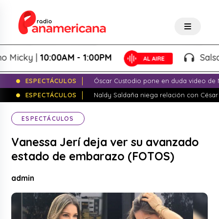
icky |
10:00AM - 1:00PM
Salsa de
ESPECTÁCULOS
Óscar Custodio pone en duda video de N
ESPECTÁCULOS
Naldy Saldaña niega relación con César
ESPECTÁCULOS
Vanessa Jerí deja ver su avanzado
estado de embarazo (FOTOS)
admin