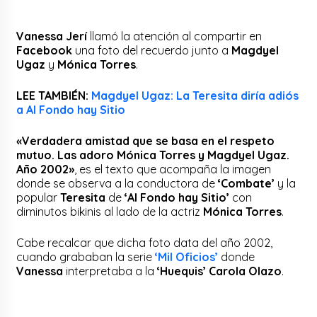
Vanessa Jerí
llamó la atención al compartir en
Facebook
una foto del recuerdo junto a
Magdyel
Ugaz
y
Mónica Torres
.
LEE TAMBIÉN:
Magdyel Ugaz: La Teresita diría adiós
a Al Fondo hay Sitio
«Verdadera amistad que se basa en el respeto
mutuo. Las adoro Mónica Torres y Magdyel Ugaz.
Año 2002»
, es el texto que acompaña la imagen
donde se observa a la conductora de
‘Combate’
y la
popular
Teresita
de
‘Al Fondo hay Sitio’
con
diminutos bikinis al lado de la actriz
Mónica Torres
.
Cabe recalcar que dicha foto data del año 2002,
cuando grababan la serie
‘Mil Oficios’
donde
Vanessa
interpretaba a la
‘Huequis’ Carola Olazo
.