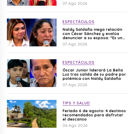
editado”
07 Ago 2026
ESPECTÁCULOS
Naldy Saldaña niega relación
con César Sánchez y evalúa
denunciar a su esposa: “Es una
difamación”
07 Ago 2026
ESPECTÁCULOS
Óscar Junior liderará La Bella
Luz tras salida de su padre por
polémica con Naldy Saldaña
07 Ago 2026
TIPS Y SALUD
Feriado 6 de agosto: 4 destinos
recomendados para disfrutar
el descanso
06 Ago 2026