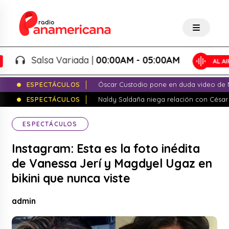
Salsa Variada |
00:00AM - 05:00AM
ESPECTÁCULOS
Óscar Custodio pone en duda video de N
ESPECTÁCULOS
Naldy Saldaña niega relación con César
ESPECTÁCULOS
Instagram: Esta es la foto inédita
de Vanessa Jerí y Magdyel Ugaz en
bikini que nunca viste
admin