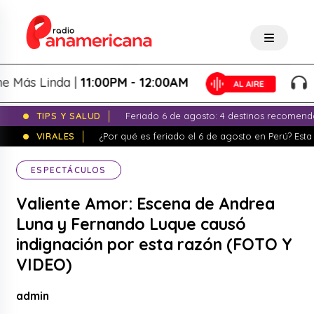
s Linda |
11:00PM - 12:00AM
La N
TIPS Y SALUD
Feriado 6 de agosto: 4 destinos recomend
VIRALES
¿Por qué es feriado el 6 de agosto en Perú? Esta 
ESPECTÁCULOS
Valiente Amor: Escena de Andrea
Luna y Fernando Luque causó
indignación por esta razón (FOTO Y
VIDEO)
admin