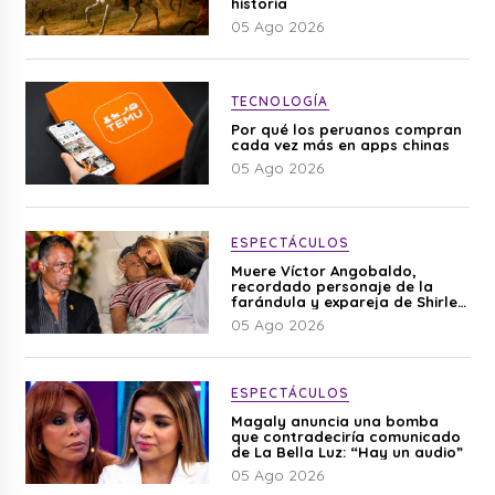
historia
05 Ago 2026
TECNOLOGÍA
Por qué los peruanos compran
cada vez más en apps chinas
05 Ago 2026
ESPECTÁCULOS
Muere Víctor Angobaldo,
recordado personaje de la
farándula y expareja de Shirley
Cherres
05 Ago 2026
ESPECTÁCULOS
Magaly anuncia una bomba
que contradeciría comunicado
de La Bella Luz: “Hay un audio”
05 Ago 2026