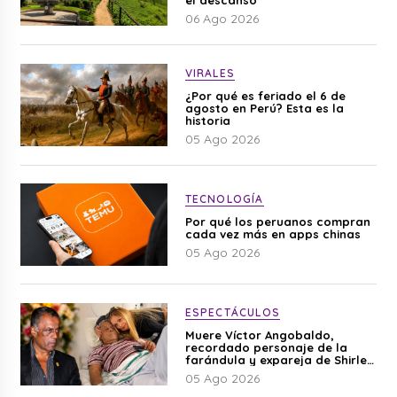
06 Ago 2026
VIRALES
¿Por qué es feriado el 6 de
agosto en Perú? Esta es la
historia
05 Ago 2026
TECNOLOGÍA
Por qué los peruanos compran
cada vez más en apps chinas
05 Ago 2026
ESPECTÁCULOS
Muere Víctor Angobaldo,
recordado personaje de la
farándula y expareja de Shirley
Cherres
05 Ago 2026