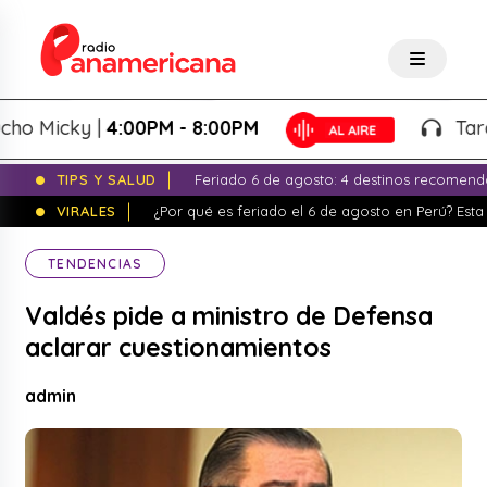
Micky |
4:00PM - 8:00PM
Tardeo S
TIPS Y SALUD
Feriado 6 de agosto: 4 destinos recomend
VIRALES
¿Por qué es feriado el 6 de agosto en Perú? Esta 
TENDENCIAS
Valdés pide a ministro de Defensa
aclarar cuestionamientos
admin