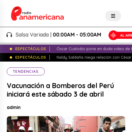
Salsa Variada |
00:00AM - 05:00AM
ESPECTÁCULOS
Óscar Custodio pone en duda video de N
ESPECTÁCULOS
Naldy Saldaña niega relación con César
TENDENCIAS
Vacunación a Bomberos del Perú
iniciará este sábado 3 de abril
admin