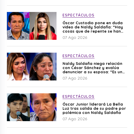
ESPECTÁCULOS
Óscar Custodio pone en duda
video de Naldy Saldaña: “Hay
cosas que de repente se han
editado”
07 Ago 2026
ESPECTÁCULOS
Naldy Saldaña niega relación
con César Sánchez y evalúa
denunciar a su esposa: “Es una
difamación”
07 Ago 2026
ESPECTÁCULOS
Óscar Junior liderará La Bella
Luz tras salida de su padre por
polémica con Naldy Saldaña
07 Ago 2026