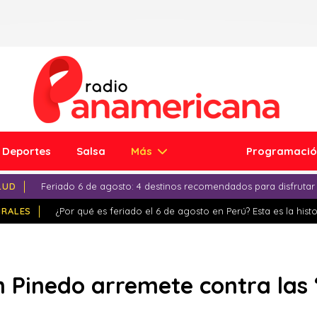
Deportes
Salsa
Más
Programaci
LUD
Feriado 6 de agosto: 4 destinos recomendados para disfrutar
IRALES
¿Por qué es feriado el 6 de agosto en Perú? Esta es la histo
 Pinedo arremete contra las ‘A