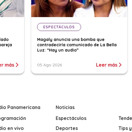
ESPECTÁCULOS
dado
Magaly anuncia una bomba que
pareja
contradeciría comunicado de La Bella
Luz: “Hay un audio”
er más
Leer más
05 Ago 2026
dio Panamericana
Noticias
ogramación
Espectáculos
Tende
io en vivo
Deportes
Tips 