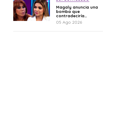
Magaly anuncia una
bomba que
contradeciría
comunicado de La
05 Ago 2026
Bella Luz: “Hay un
audio”