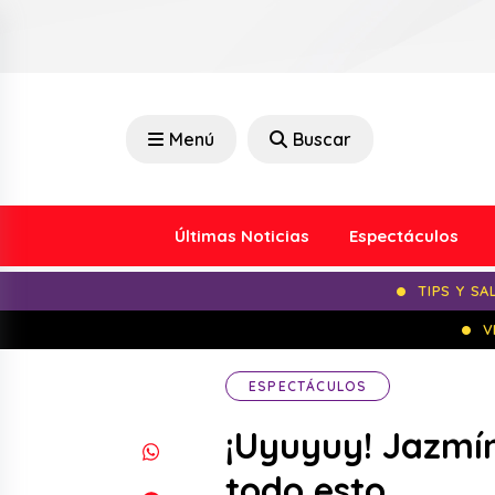
Menú
Buscar
Últimas Noticias
Espectáculos
TIPS Y SA
V
ESPECTÁCULOS
¡Uyuyuy! Jazmín
todo esto