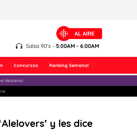
Salsa 90's -
5:00AM - 6:00AM
ón
Concursos
Ranking Semanal
 el descanso
ria
lelovers’ y les dice