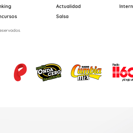
nking
Actualidad
Inter
ncursos
Salsa
Reservados.