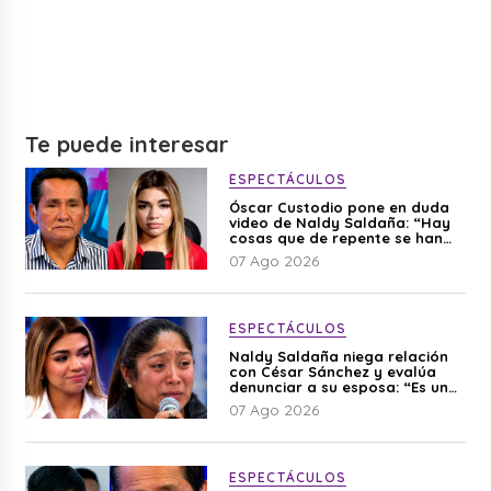
Te puede interesar
ESPECTÁCULOS
Óscar Custodio pone en duda
video de Naldy Saldaña: “Hay
cosas que de repente se han
editado”
07 Ago 2026
ESPECTÁCULOS
Naldy Saldaña niega relación
con César Sánchez y evalúa
denunciar a su esposa: “Es una
difamación”
07 Ago 2026
ESPECTÁCULOS