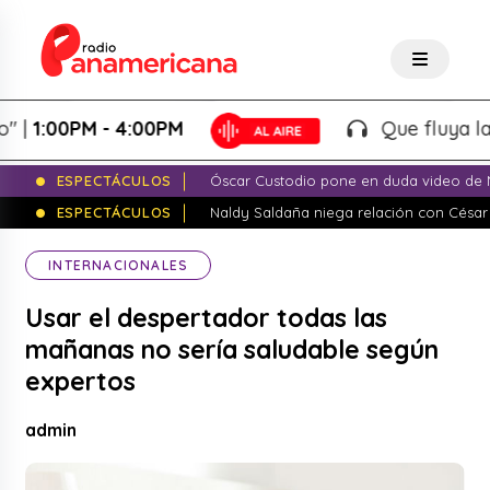
:00PM - 4:00PM
Que fluya la tard
ESPECTÁCULOS
Óscar Custodio pone en duda video de N
ESPECTÁCULOS
Naldy Saldaña niega relación con César
INTERNACIONALES
Usar el despertador todas las
mañanas no sería saludable según
expertos
admin