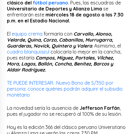
clásico del
fútbol peruano
. Pues, las escuadras de
Universitario de Deportes y Alianza Lima
se
enfrentarán este
miércoles 18 de agosto a las 7:30
p.m. en el Estadio Nacional.
El
equipo crema
formaría con
Carvallo, Alonso,
Velarde, Quina, Corzo, Cabanillas, Murrugarra,
Guarderas, Novick, Quintero y Valera
. Asimismo, el
cuadro blanquiazul
colocaría lo mejor en la cancha,
pues estaría
Campos, Míguez, Portales, Vílchez,
Mora, Lagos, Ballón, Concha, Benítez, Barcos y
Aldair Rodríguez.
TE PUEDE INTERESAR: Nuevo Bono de S/350 por
persona: conoce quiénes podrán adquirir el subsidio
monetario
La novedad sería la ausencia de
Jefferson Farfán
,
pues el jugador no se recuperó al 100% de su lesión.
Hoy es la edición 366 del clásico peruano Universitario
y Alianza Lima se verán las caras 7:30 P.M.