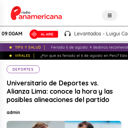
00AM
Levantados - Luigui Carbaja
TIPS Y SALUD
Feriado 6 de agosto: 4 destinos recomend
VIRALES
¿Por qué es feriado el 6 de agosto en Perú? Esta 
DEPORTES
Universitario de Deportes vs.
Alianza Lima: conoce la hora y las
posibles alineaciones del partido
admin