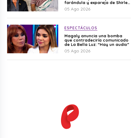
farándula y expareja de Shirley
Cherres
05 Ago 2026
ESPECTÁCULOS
Magaly anuncia una bomba
que contradeciría comunicado
de La Bella Luz: “Hay un audio”
05 Ago 2026