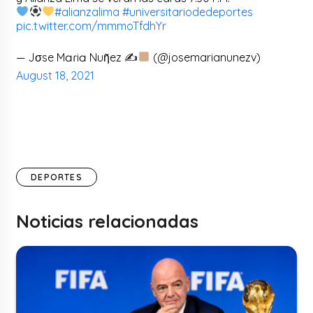
#alianzalima
#universitariodedeportes
pic.twitter.com/mmmoTfdhYr
— Jσse Mɑɾiɑ Nuƞ̃ez ✍
(@josemarianunezv)
August 18, 2021
DEPORTES
Noticias relacionadas