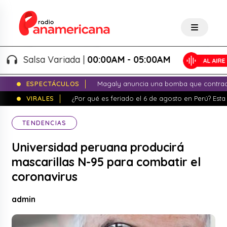
Salsa Variada |
00:00AM - 05:00AM
ESPECTÁCULOS
Magaly anuncia una bomba que contrade
VIRALES
¿Por qué es feriado el 6 de agosto en Perú? Esta 
TENDENCIAS
Universidad peruana producirá
mascarillas N-95 para combatir el
coronavirus
admin