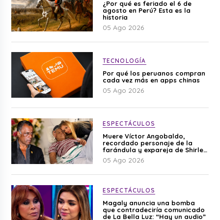
¿Por qué es feriado el 6 de
agosto en Perú? Esta es la
historia
05 Ago 2026
TECNOLOGÍA
Por qué los peruanos compran
cada vez más en apps chinas
05 Ago 2026
ESPECTÁCULOS
Muere Víctor Angobaldo,
recordado personaje de la
farándula y expareja de Shirley
Cherres
05 Ago 2026
ESPECTÁCULOS
Magaly anuncia una bomba
que contradeciría comunicado
de La Bella Luz: “Hay un audio”