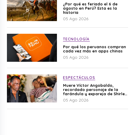
¿Por qué es feriado el 6 de
agosto en Perú? Esta es la
historia
05 Ago 2026
TECNOLOGÍA
Por qué los peruanos compran
cada vez más en apps chinas
05 Ago 2026
ESPECTÁCULOS
Muere Víctor Angobaldo,
recordado personaje de la
farándula y expareja de Shirley
Cherres
05 Ago 2026