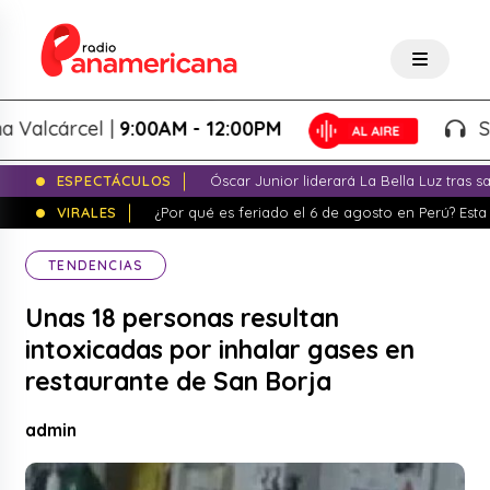
lcárcel |
9:00AM - 12:00PM
Splash
ESPECTÁCULOS
Óscar Junior liderará La Bella Luz tras 
VIRALES
¿Por qué es feriado el 6 de agosto en Perú? Esta 
TENDENCIAS
Unas 18 personas resultan
intoxicadas por inhalar gases en
restaurante de San Borja
admin