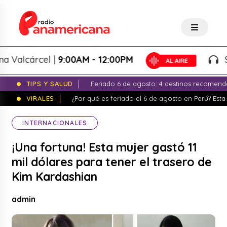
alcárcel |
9:00AM - 12:00PM
Splas
TIPS Y SALUD
Feriado 6 de agosto: 4 destinos recomend
VIRALES
¿Por qué es feriado el 6 de agosto en Perú? Esta 
INTERNACIONALES
¡Una fortuna! Esta mujer gastó 11
mil dólares para tener el trasero de
Kim Kardashian
admin