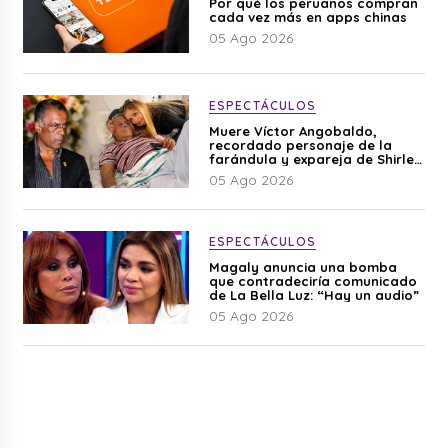
Por qué los peruanos compran
cada vez más en apps chinas
05 Ago 2026
ESPECTÁCULOS
Muere Víctor Angobaldo,
recordado personaje de la
farándula y expareja de Shirley
Cherres
05 Ago 2026
ESPECTÁCULOS
Magaly anuncia una bomba
que contradeciría comunicado
de La Bella Luz: “Hay un audio”
05 Ago 2026