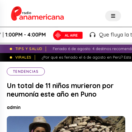
00PM - 4:00PM
Que fluya la tarde!
TIPS Y SALUD
Feriado 6 de agosto: 4 destinos recomend
VIRALES
¿Por qué es feriado el 6 de agosto en Perú? Esta 
TENDENCIAS
Un total de 11 niños murieron por
neumonía este año en Puno
admin