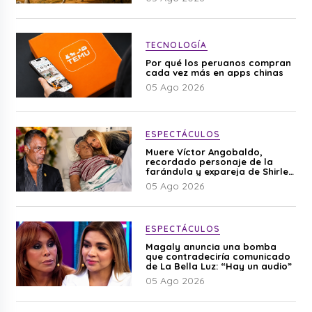
TECNOLOGÍA
Por qué los peruanos compran
cada vez más en apps chinas
05 Ago 2026
ESPECTÁCULOS
Muere Víctor Angobaldo,
recordado personaje de la
farándula y expareja de Shirley
Cherres
05 Ago 2026
ESPECTÁCULOS
Magaly anuncia una bomba
que contradeciría comunicado
de La Bella Luz: “Hay un audio”
05 Ago 2026