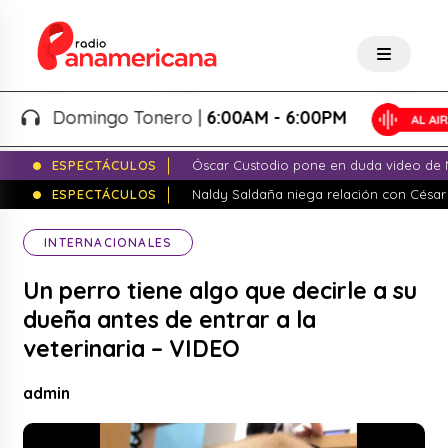
Domingo Tonero |
6:00AM - 6:00PM
ESPECTÁCULOS
Óscar Custodio pone en duda video de N
ESPECTÁCULOS
Naldy Saldaña niega relación con César
INTERNACIONALES
Un perro tiene algo que decirle a su
dueña antes de entrar a la
veterinaria – VIDEO
admin