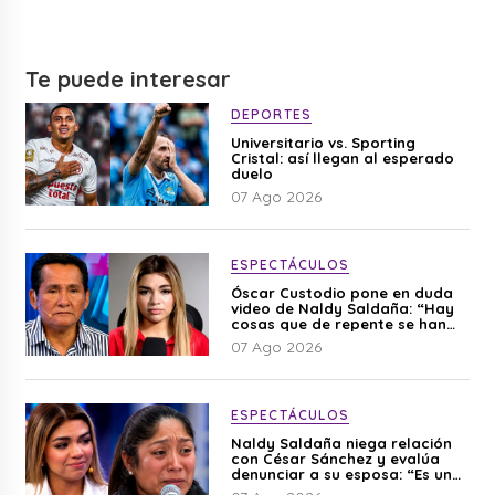
Te puede interesar
DEPORTES
Universitario vs. Sporting
Cristal: así llegan al esperado
duelo
07 Ago 2026
ESPECTÁCULOS
Óscar Custodio pone en duda
video de Naldy Saldaña: “Hay
cosas que de repente se han
editado”
07 Ago 2026
ESPECTÁCULOS
Naldy Saldaña niega relación
con César Sánchez y evalúa
denunciar a su esposa: “Es una
difamación”