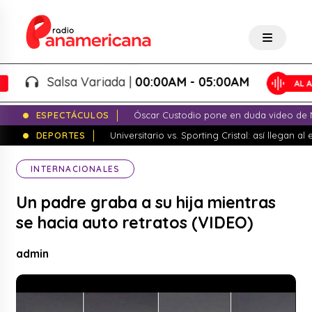
Salsa Variada |
00:00AM - 05:00AM
ESPECTÁCULOS
Óscar Custodio pone en duda video de N
DEPORTES
Universitario vs. Sporting Cristal: así llegan a
INTERNACIONALES
Un padre graba a su hija mientras
se hacia auto retratos (VIDEO)
admin