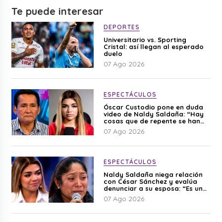
Te puede interesar
DEPORTES
Universitario vs. Sporting
Cristal: así llegan al esperado
duelo
07 Ago 2026
ESPECTÁCULOS
Óscar Custodio pone en duda
video de Naldy Saldaña: “Hay
cosas que de repente se han
editado”
07 Ago 2026
ESPECTÁCULOS
Naldy Saldaña niega relación
con César Sánchez y evalúa
denunciar a su esposa: “Es una
difamación”
07 Ago 2026