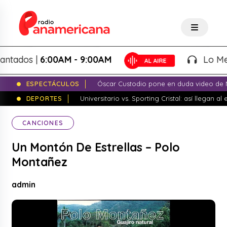
dos |
6:00AM - 9:00AM
Lo Mejor 
ESPECTÁCULOS
Óscar Custodio pone en duda video de N
DEPORTES
Universitario vs. Sporting Cristal: así llegan a
CANCIONES
Un Montón De Estrellas – Polo
Montañez
admin