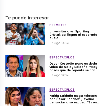
Te puede interesar
DEPORTES
Universitario vs. Sporting
Cristal: así llegan al esperado
duelo
07 Ago 2026
ESPECTÁCULOS
Óscar Custodio pone en duda
video de Naldy Saldaña: “Hay
cosas que de repente se han
editado”
07 Ago 2026
ESPECTÁCULOS
Naldy Saldaña niega relación
con César Sánchez y evalúa
denunciar a su esposa: “Es una
difamación”