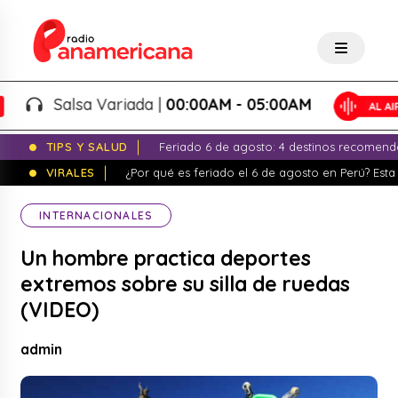
Salsa Variada |
00:00AM - 05:00AM
TIPS Y SALUD
Feriado 6 de agosto: 4 destinos recomend
VIRALES
¿Por qué es feriado el 6 de agosto en Perú? Esta 
INTERNACIONALES
Un hombre practica deportes
extremos sobre su silla de ruedas
(VIDEO)
admin