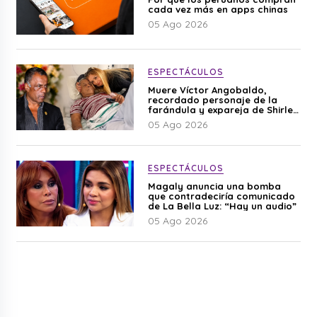
cada vez más en apps chinas
05 Ago 2026
ESPECTÁCULOS
Muere Víctor Angobaldo,
recordado personaje de la
farándula y expareja de Shirley
Cherres
05 Ago 2026
ESPECTÁCULOS
Magaly anuncia una bomba
que contradeciría comunicado
de La Bella Luz: “Hay un audio”
05 Ago 2026