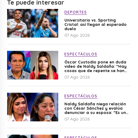
Te puede interesar
DEPORTES
Universitario vs. Sporting
Cristal: así llegan al esperado
duelo
07 Ago 2026
ESPECTÁCULOS
Óscar Custodio pone en duda
video de Naldy Saldaña: “Hay
cosas que de repente se han
editado”
07 Ago 2026
ESPECTÁCULOS
Naldy Saldaña niega relación
con César Sánchez y evalúa
denunciar a su esposa: “Es una
difamación”
07 Ago 2026
ESPECTÁCULOS