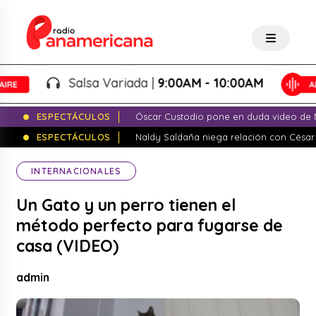
Salsa Variada |
9:00AM - 10:00AM
ESPECTÁCULOS
Óscar Custodio pone en duda video de N
ESPECTÁCULOS
Naldy Saldaña niega relación con César
INTERNACIONALES
Un Gato y un perro tienen el
método perfecto para fugarse de
casa (VIDEO)
admin