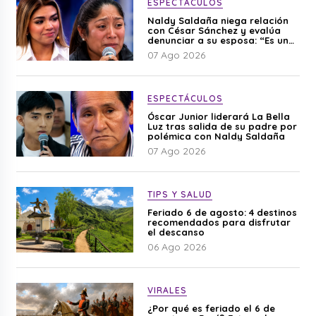
ESPECTÁCULOS
Naldy Saldaña niega relación
con César Sánchez y evalúa
denunciar a su esposa: “Es una
difamación”
07 Ago 2026
ESPECTÁCULOS
Óscar Junior liderará La Bella
Luz tras salida de su padre por
polémica con Naldy Saldaña
07 Ago 2026
TIPS Y SALUD
Feriado 6 de agosto: 4 destinos
recomendados para disfrutar
el descanso
06 Ago 2026
VIRALES
¿Por qué es feriado el 6 de