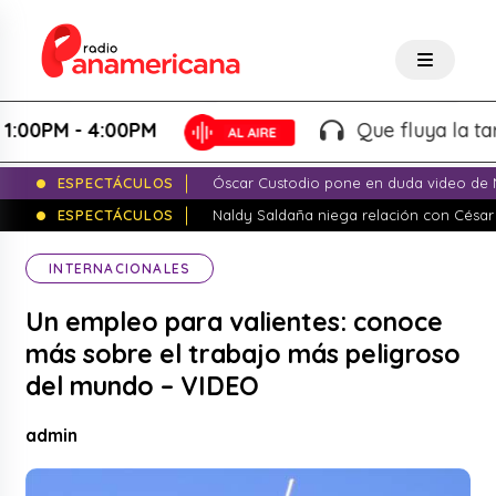
0PM - 4:00PM
Que fluya la tarde!
ESPECTÁCULOS
Óscar Custodio pone en duda video de N
ESPECTÁCULOS
Naldy Saldaña niega relación con César
INTERNACIONALES
Un empleo para valientes: conoce
más sobre el trabajo más peligroso
del mundo – VIDEO
admin