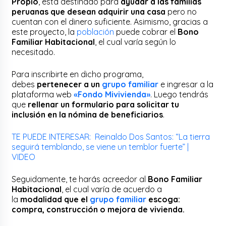
Propio
, está destinado para
ayudar a las familias
peruanas que desean adquirir una casa
pero no
cuentan con el dinero suficiente. Asimismo, gracias a
este proyecto, la
población
puede cobrar el
Bono
Familiar Habitacional
, el cual varía según lo
necesitado.
Para inscribirte en dicho programa,
debes
pertenecer a un
grupo familiar
e ingresar a la
plataforma web
«Fondo Mivivienda»
. Luego tendrás
que
rellenar un formulario para solicitar tu
inclusión en la nómina de beneficiarios
.
TE PUEDE INTERESAR: Reinaldo Dos Santos: “La tierra
seguirá temblando, se viene un temblor fuerte” |
VIDEO
Seguidamente, te harás acreedor al
Bono Familiar
Habitacional
, el cual varía de acuerdo a
la
modalidad que el
grupo familiar
escoga:
compra, construcción o mejora de vivienda.