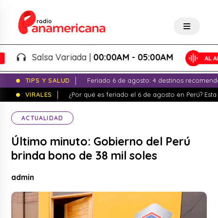
Salsa Variada |
00:00AM - 05:00AM
TIPS Y SALUD
Feriado 6 de agosto: 4 destinos recomend
VIRALES
¿Por qué es feriado el 6 de agosto en Perú? Esta 
ACTUALIDAD
Último minuto: Gobierno del Perú
brinda bono de 38 mil soles
admin