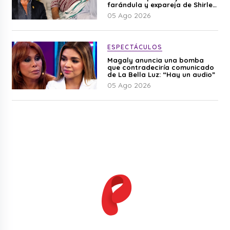
farándula y expareja de Shirley
Cherres
05 Ago 2026
ESPECTÁCULOS
Magaly anuncia una bomba
que contradeciría comunicado
de La Bella Luz: “Hay un audio”
05 Ago 2026