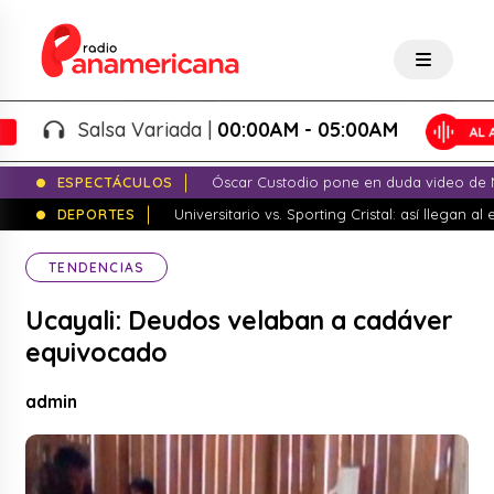
Salsa Variada |
00:00AM - 05:00AM
ESPECTÁCULOS
Óscar Custodio pone en duda video de N
DEPORTES
Universitario vs. Sporting Cristal: así llegan a
TENDENCIAS
Ucayali: Deudos velaban a cadáver
equivocado
admin