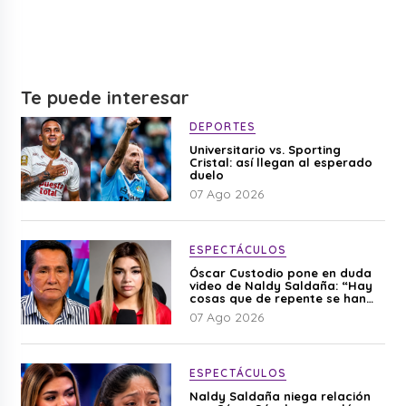
Te puede interesar
DEPORTES
Universitario vs. Sporting
Cristal: así llegan al esperado
duelo
07 Ago 2026
ESPECTÁCULOS
Óscar Custodio pone en duda
video de Naldy Saldaña: “Hay
cosas que de repente se han
editado”
07 Ago 2026
ESPECTÁCULOS
Naldy Saldaña niega relación