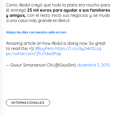
Como Abdul creyó que todo la plata era mucho para
él, entregó
25 mil euros para ayudar a sus familiares
y amigos,
con el resto inició sus negocios y se mudó
a una casa más grande en Beirut.
Alegra tus días con nuestra radio en vivo
Amazing article on how Abdul is doing now. So great
to read this =))
#BuyPens
https://t.co/6y2xk1DLsg
pic.twitter.com/ZhJYdw0Pap
— Gissur Simonarson CN (@GissiSim)
diciembre 3, 2015
INTERNACIONALES