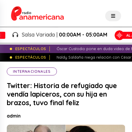
Salsa Variada |
00:00AM - 05:00AM
ESPECTÁCULOS
Óscar Custodio pone en duda video de N
ESPECTÁCULOS
Naldy Saldaña niega relación con César
INTERNACIONALES
Twitter: Historia de refugiado que
vendía lapiceros, con su hija en
brazos, tuvo final feliz
admin