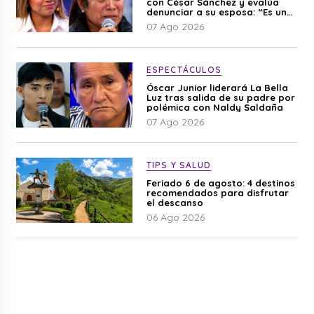
con César Sánchez y evalúa
denunciar a su esposa: “Es una
difamación”
07 Ago 2026
ESPECTÁCULOS
Óscar Junior liderará La Bella
Luz tras salida de su padre por
polémica con Naldy Saldaña
07 Ago 2026
TIPS Y SALUD
Feriado 6 de agosto: 4 destinos
recomendados para disfrutar
el descanso
06 Ago 2026