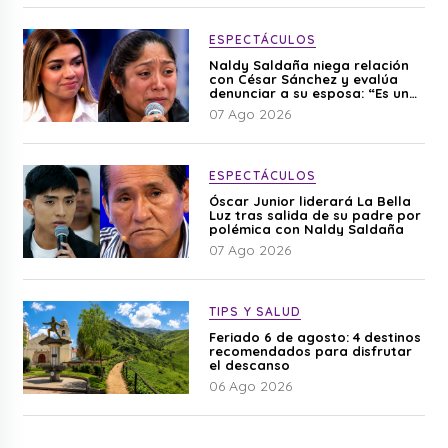
ESPECTÁCULOS
Naldy Saldaña niega relación
con César Sánchez y evalúa
denunciar a su esposa: “Es una
difamación”
07 Ago 2026
ESPECTÁCULOS
Óscar Junior liderará La Bella
Luz tras salida de su padre por
polémica con Naldy Saldaña
07 Ago 2026
TIPS Y SALUD
Feriado 6 de agosto: 4 destinos
recomendados para disfrutar
el descanso
06 Ago 2026