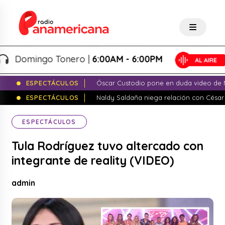
Domingo Tonero |
6:00AM - 6:00PM
ESPECTÁCULOS
Óscar Custodio pone en duda video de N
ESPECTÁCULOS
Naldy Saldaña niega relación con César
ESPECTÁCULOS
Tula Rodríguez tuvo altercado con
integrante de reality (VIDEO)
admin