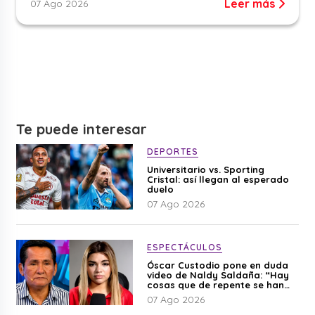
Leer más
07 Ago 2026
Te puede interesar
DEPORTES
Universitario vs. Sporting
Cristal: así llegan al esperado
duelo
07 Ago 2026
ESPECTÁCULOS
Óscar Custodio pone en duda
video de Naldy Saldaña: “Hay
cosas que de repente se han
editado”
07 Ago 2026