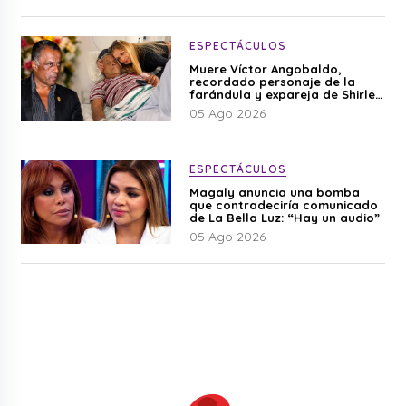
ESPECTÁCULOS
Muere Víctor Angobaldo,
recordado personaje de la
farándula y expareja de Shirley
Cherres
05 Ago 2026
ESPECTÁCULOS
Magaly anuncia una bomba
que contradeciría comunicado
de La Bella Luz: “Hay un audio”
05 Ago 2026