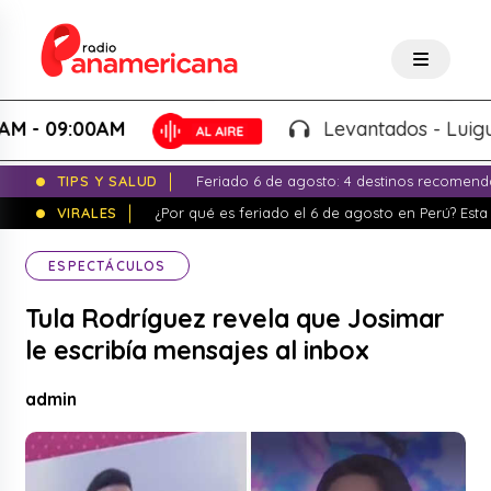
09:00AM
Levantados - Luigui Carb
TIPS Y SALUD
Feriado 6 de agosto: 4 destinos recomend
VIRALES
¿Por qué es feriado el 6 de agosto en Perú? Esta 
ESPECTÁCULOS
Tula Rodríguez revela que Josimar
le escribía mensajes al inbox
admin