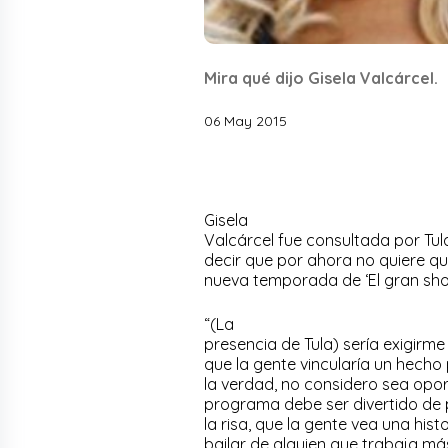
Mira qué dijo Gisela Valcárcel.
06 May 2015
Gisela
Valcárcel fue consultada por Tula
decir que por ahora no quiere qu
nueva temporada de ‘El gran sho
“(La
presencia de Tula) sería exigirm
que la gente vincularía un hecho
la verdad, no considero sea oport
programa debe ser divertido de 
la risa, que la gente vea una hist
bailar de alguien que trabaja más 