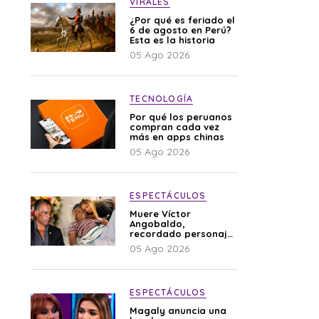
VIRALES
¿Por qué es feriado el
6 de agosto en Perú?
Esta es la historia
05 Ago 2026
TECNOLOGÍA
Por qué los peruanos
compran cada vez
más en apps chinas
05 Ago 2026
ESPECTÁCULOS
Muere Víctor
Angobaldo,
recordado personaje
de la farándula y
05 Ago 2026
expareja de Shirley
Cherres
ESPECTÁCULOS
Magaly anuncia una