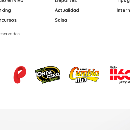
io en vivo
Deportes
Tips 
nking
Actualidad
Inter
ncursos
Salsa
Reservados.