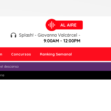
Splash! - Giovanna Valcárcel -
9:00AM - 12:00PM
ón
Concursos
Ranking Semanal
 el descanso
ria