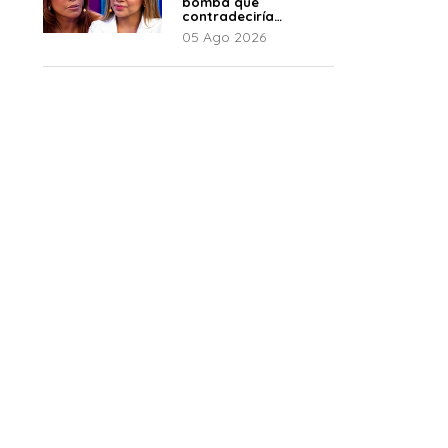
bomba que
contradeciría
comunicado de La
05 Ago 2026
Bella Luz: “Hay un
audio”