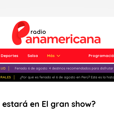
Deportes
Salsa
Más
Programaci
LUD
Feriado 6 de agosto: 4 destinos recomendados para disfrutar
IRALES
¿Por qué es feriado el 6 de agosto en Perú? Esta es la histo
 estará en El gran show?