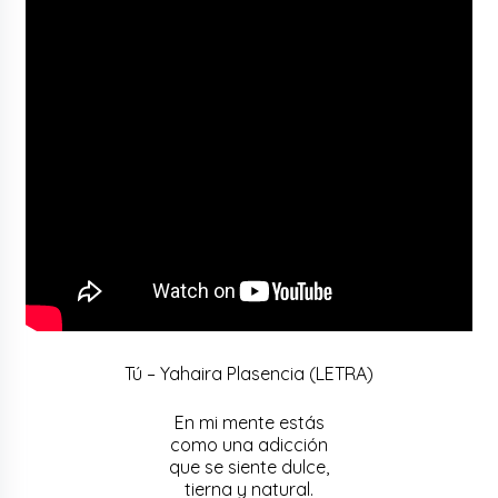
Tú – Yahaira Plasencia (LETRA)
En mi mente estás
como una adicción
que se siente dulce,
tierna y natural.