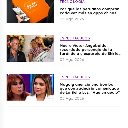
TECNOLOGÍA
Por qué los peruanos compran
cada vez más en apps chinas
05 Ago 2026
ESPECTÁCULOS
Muere Víctor Angobaldo,
recordado personaje de la
farándula y expareja de Shirley
Cherres
05 Ago 2026
ESPECTÁCULOS
Magaly anuncia una bomba
que contradeciría comunicado
de La Bella Luz: “Hay un audio”
05 Ago 2026