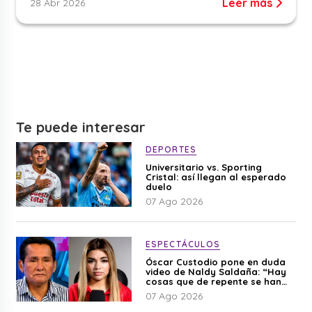
Leer más
28 Abr 2026
Te puede interesar
DEPORTES
Universitario vs. Sporting
Cristal: así llegan al esperado
duelo
07 Ago 2026
ESPECTÁCULOS
Óscar Custodio pone en duda
video de Naldy Saldaña: “Hay
cosas que de repente se han
editado”
07 Ago 2026