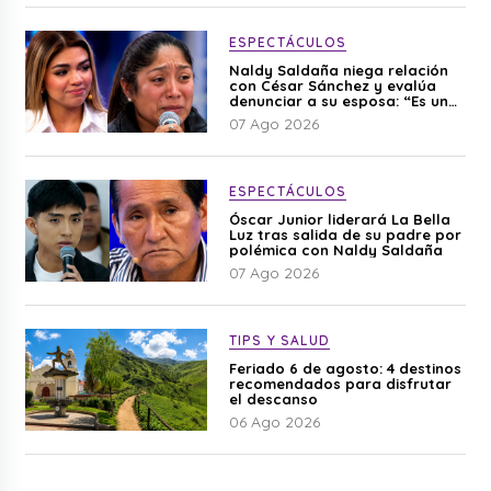
ESPECTÁCULOS
Naldy Saldaña niega relación
con César Sánchez y evalúa
denunciar a su esposa: “Es una
difamación”
07 Ago 2026
ESPECTÁCULOS
Óscar Junior liderará La Bella
Luz tras salida de su padre por
polémica con Naldy Saldaña
07 Ago 2026
TIPS Y SALUD
Feriado 6 de agosto: 4 destinos
recomendados para disfrutar
el descanso
06 Ago 2026