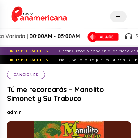
ada |
00:00AM - 05:00AM
Salsa V
ESPECTÁCULOS
Óscar Custodio pone en duda video de N
ESPECTÁCULOS
Naldy Saldaña niega relación con César
CANCIONES
Tú me recordarás – Manolito
Simonet y Su Trabuco
admin