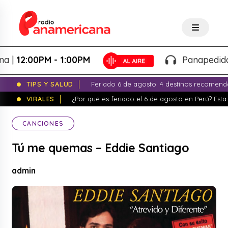
2:00PM - 1:00PM
Panapedidos - D
TIPS Y SALUD
Feriado 6 de agosto: 4 destinos recomend
VIRALES
¿Por qué es feriado el 6 de agosto en Perú? Esta 
CANCIONES
Tú me quemas – Eddie Santiago
admin