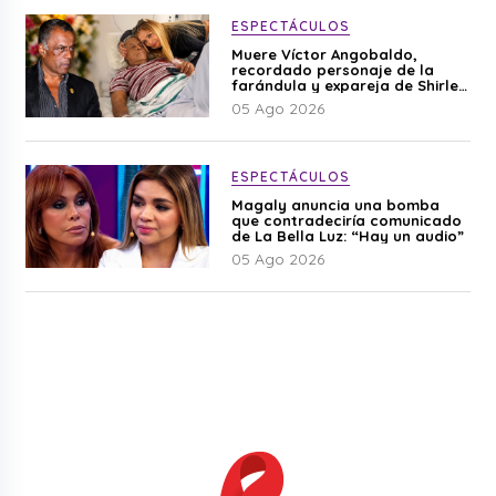
ESPECTÁCULOS
Muere Víctor Angobaldo,
recordado personaje de la
farándula y expareja de Shirley
Cherres
05 Ago 2026
ESPECTÁCULOS
Magaly anuncia una bomba
que contradeciría comunicado
de La Bella Luz: “Hay un audio”
05 Ago 2026