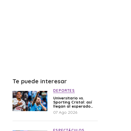
Te puede interesar
DEPORTES
Universitario vs.
Sporting Cristal: así
llegan al esperado
duelo
07 Ago 2026
ESPECTÁCULOS