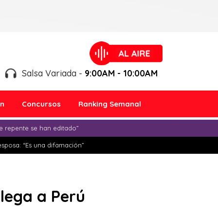
Salsa Variada -
9:00AM - 10:00AM
ón
Concursos
Ranking Semanal
e repente se han editado”
esposa: “Es una difamación”
llega a Perú