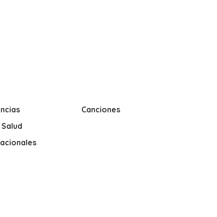
ncias
Canciones
y Salud
nacionales