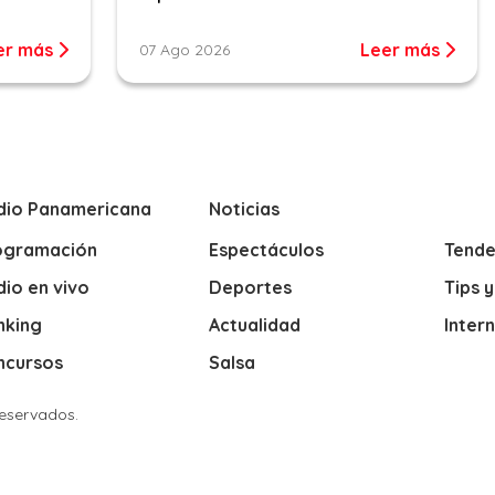
er más
Leer más
07 Ago 2026
dio Panamericana
Noticias
ogramación
Espectáculos
Tende
io en vivo
Deportes
Tips 
nking
Actualidad
Inter
ncursos
Salsa
Reservados.