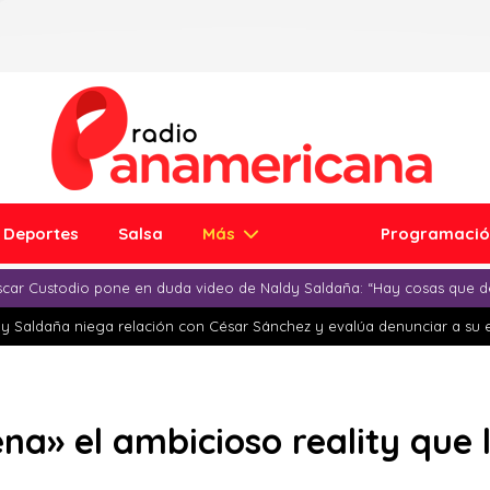
Deportes
Salsa
Más
Programaci
car Custodio pone en duda video de Naldy Saldaña: “Hay cosas que d
y Saldaña niega relación con César Sánchez y evalúa denunciar a su 
na» el ambicioso reality que 