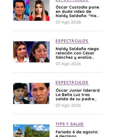
Óscar Custodio pone
en duda video de
Naldy Saldaña: “Hay
cosas que de repente
07 Ago 2026
se han editado”
ESPECTÁCULOS
Naldy Saldaña niega
relación con César
Sánchez y evalúa
denunciar a su
07 Ago 2026
esposa: “Es una
difamación”
ESPECTÁCULOS
Óscar Junior liderará
La Bella Luz tras
salida de su padre
por polémica con
07 Ago 2026
Naldy Saldaña
TIPS Y SALUD
Feriado 6 de agosto:
4 destinos