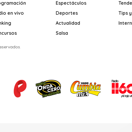
ogramación
Espectáculos
Tende
io en vivo
Deportes
Tips 
nking
Actualidad
Inter
ncursos
Salsa
Reservados.