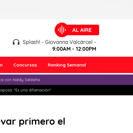
Splash! - Giovanna Valcárcel -
9:00AM - 12:00PM
ón
Concursos
Ranking Semanal
ica con Naldy Saldaña
esposa: “Es una difamación”
evar primero el