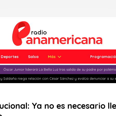
Deportes
Salsa
Más
Programaci
Óscar Junior liderará La Bella Luz tras salida de su padre por polém
y Saldaña niega relación con César Sánchez y evalúa denunciar a su 
ucional: Ya no es necesario ll