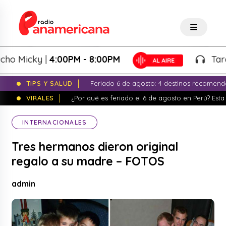
 Micky |
4:00PM - 8:00PM
Tardeo 
TIPS Y SALUD
Feriado 6 de agosto: 4 destinos recomend
VIRALES
¿Por qué es feriado el 6 de agosto en Perú? Esta 
INTERNACIONALES
Tres hermanos dieron original
regalo a su madre – FOTOS
admin