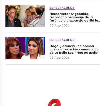
ESPECTÁCULOS
Muere Víctor Angobaldo,
recordado personaje de la
farándula y expareja de Shirley
Cherres
05 Ago 2026
ESPECTÁCULOS
Magaly anuncia una bomba
que contradeciría comunicado
de La Bella Luz: “Hay un audio”
05 Ago 2026