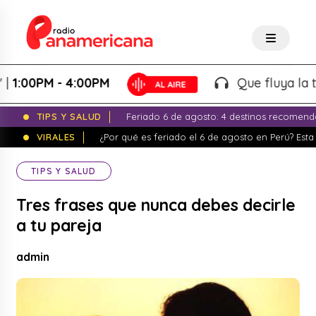
00PM - 4:00PM
Que fluya la tarde!
TIPS Y SALUD
Feriado 6 de agosto: 4 destinos recomend
VIRALES
¿Por qué es feriado el 6 de agosto en Perú? Esta 
TIPS Y SALUD
Tres frases que nunca debes decirle
a tu pareja
admin