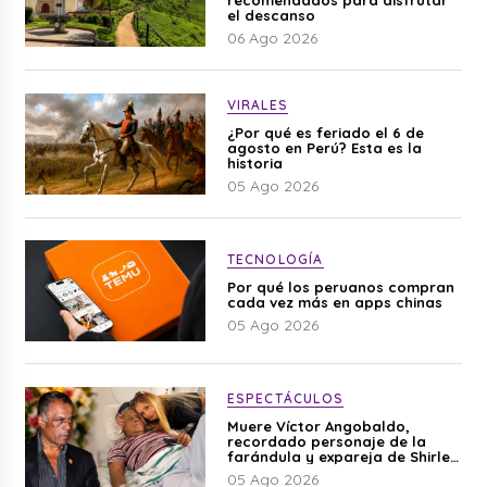
el descanso
06 Ago 2026
VIRALES
¿Por qué es feriado el 6 de
agosto en Perú? Esta es la
historia
05 Ago 2026
TECNOLOGÍA
Por qué los peruanos compran
cada vez más en apps chinas
05 Ago 2026
ESPECTÁCULOS
Muere Víctor Angobaldo,
recordado personaje de la
farándula y expareja de Shirley
Cherres
05 Ago 2026