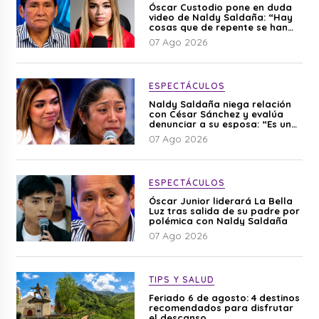
Óscar Custodio pone en duda
video de Naldy Saldaña: “Hay
cosas que de repente se han
editado”
07 Ago 2026
ESPECTÁCULOS
Naldy Saldaña niega relación
con César Sánchez y evalúa
denunciar a su esposa: “Es una
difamación”
07 Ago 2026
ESPECTÁCULOS
Óscar Junior liderará La Bella
Luz tras salida de su padre por
polémica con Naldy Saldaña
07 Ago 2026
TIPS Y SALUD
Feriado 6 de agosto: 4 destinos
recomendados para disfrutar
el descanso