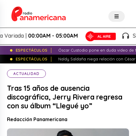
riada |
00:00AM - 05:00AM
Salsa
ESPECTÁCULOS
Óscar Custodio pone en duda video de N
ESPECTÁCULOS
Naldy Saldaña niega relación con César
ACTUALIDAD
Tras 15 años de ausencia
discográfica, Jerry Rivera regresa
con su álbum “Llegué yo”
Redacción Panamericana